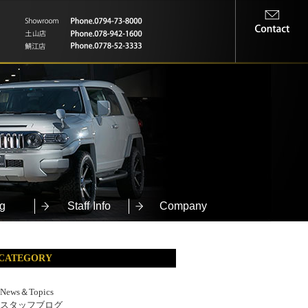
g
Staff Info
Company
CATEGORY
News＆Topics
スタッフブログ