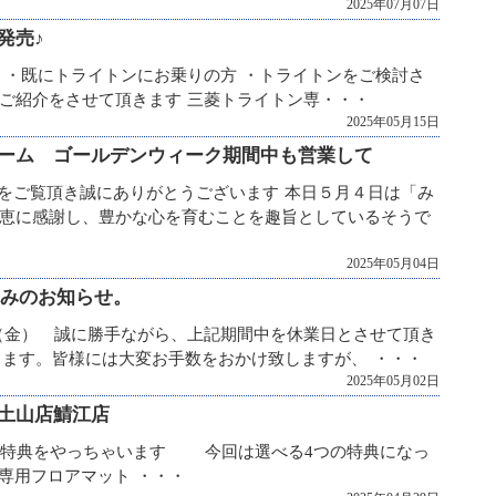
2025年07月07日
2
2
発売♪
2
 ・既にトライトンにお乗りの方 ・トライトンをご検討さ
ご紹介をさせて頂きます 三菱トライトン専・・・
2025年05月15日
ルーム ゴールデンウィーク期間中も営業して
グをご覧頂き誠にありがとうございます 本日５月４日は「み
恵に感謝し、豊かな心を育むことを趣旨としているそうで
2025年05月04日
休みのお知らせ。
/9（金） 誠に勝手ながら、上記期間中を休業日とさせて頂き
なります。皆様には大変お手数をおかけ致しますが、 ・・・
2025年05月02日
d土山店鯖江店
ご成約特典をやっちゃいます 今回は選べる4つの特典になっ
の専用フロアマット ・・・