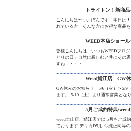
トライトン！新商品
こんにちは〜つよぽんです 本日は！
れている方 そんな方にお得な商品を
WEED本店ショー
皆様こんにちは いつもWEEDブロ
どりの日」自然に親しむと共にその恩
すね ・・・
Weed鯖江店 GW
GW休みのお知らせ 5/6（火）〜5
ます。 5/10（土）より通常営業と
5月ご成約特典/wee
weed土山店、鯖江店では 5月も
ております デリカD5用 ◇純正同等