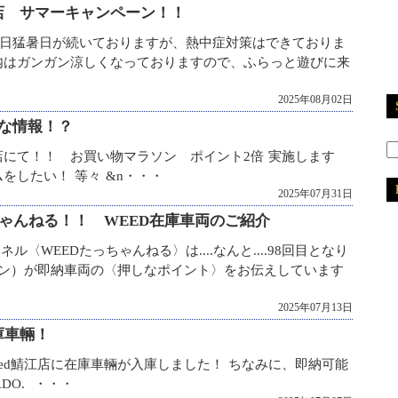
山店 サマーキャンペーン！！
日猛暑日が続いておりますが、熱中症対策はできておりま
内はガンガン涼しくなっておりますので、ふらっと遊びに来
2025年08月02日
な情報！？
店にて！！ お買い物マラソン ポイント2倍 実施します
をしたい！ 等々 &n・・・
2025年07月31日
ちゃんねる！！ WEED在庫車両のご紹介
2
ル〈WEEDたっちゃんねる〉は....なんと....98回目となり
2
2
モン）が即納車両の〈押しなポイント〉をお伝えしています
2
2
2025年07月13日
2
庫車輛！
2
2
Ｗeed鯖江店に在庫車輛が入庫しました！ ちなみに、即納可能
2
RADO. ・・・
2