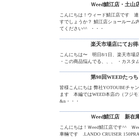
Ｗeed鯖江店・土
こんにちは！ウィード鯖江店です 連
すでしょうか？ 鯖江店ショールーム
てください^^ ・・・
楽天市場店にてお得
こんにちは〜 明日8/1日、楽天市場
・この商品悩んでる、、、 ・カスタム
第98回WEEDたっ
皆様こんにちは 弊社YOTOUBEチャンネ
ます 本編ではWEED本店の（フジ
&n・・・
Ｗeed鯖江店 新在
こんにちは！Ｗeed鯖江店です^^ 
車輛です .LANDO CRUISER 150P