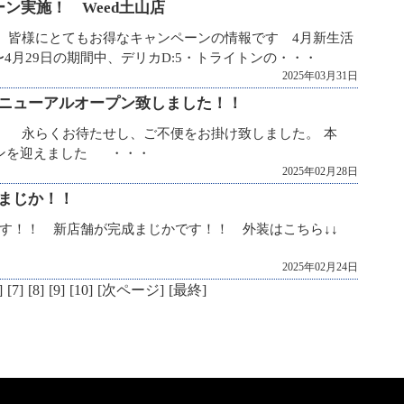
ン実施！ Weed土山店
。 皆様にとてもお得なキャンペーンの情報です 4月新生活
〜4月29日の期間中、デリカD:5・トライトンの・・・
2025年03月31日
ニューアルオープン致しました！！
 永らくお待たせし、ご不便をお掛け致しました。 本
プンを迎えました ・・・
2025年02月28日
まじか！！
です！！ 新店舗が完成まじかです！！ 外装はこちら↓↓
2025年02月24日
]
[7]
[8]
[9]
[10]
[次ページ]
[最終]