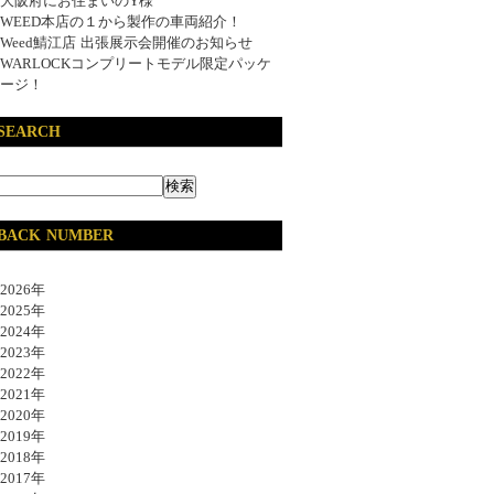
大阪府にお住まいのY様
WEED本店の１から製作の車両紹介！
Weed鯖江店 出張展示会開催のお知らせ
WARLOCKコンプリートモデル限定パッケ
ージ！
SEARCH
BACK NUMBER
026年
025年
024年
023年
022年
021年
020年
019年
018年
017年