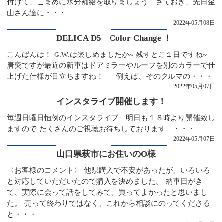
付けて、こまめに水分補給を取りましょう さておき、先日金
山さん達に・・・
2022年05月08日
DELICA D5 Color Change ！
こんばんは！ G.W.は楽しめましたか~ 残すとこ１日ですね~
唐突ですが最近の新車はドアミラーやルーフを別のカラーで仕
上げた仕様が目立ちますね！ 例えば、そのクルマの・・・
2022年05月07日
インスタライブ開催します！
毎週日曜日恒例のインスタライブ 明日も１８時より開催致し
ますので たくさんのご視聴お待ちしております ・・・
2022年05月07日
山口県萩市にお住いのO様
〈お客様のコメント〉 他県購入で不安があったが、いろいろ
と対応していただいたので購入を決めました。 納車日がき
て、実際に会って話をしてみて、買ってよかったと思いまし
た。 売って終わりではなく、これから相談にのってくださる
と・・・