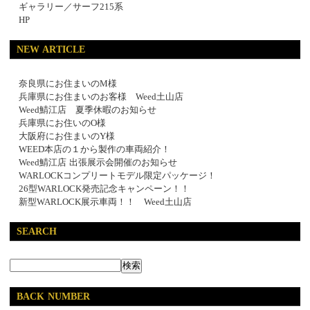
ギャラリー／サーフ215系
HP
NEW ARTICLE
奈良県にお住まいのM様
兵庫県にお住まいのお客様 Weed土山店
Weed鯖江店 夏季休暇のお知らせ
兵庫県にお住いのO様
大阪府にお住まいのY様
WEED本店の１から製作の車両紹介！
Weed鯖江店 出張展示会開催のお知らせ
WARLOCKコンプリートモデル限定パッケージ！
26型WARLOCK発売記念キャンペーン！！
新型WARLOCK展示車両！！ Weed土山店
SEARCH
BACK NUMBER