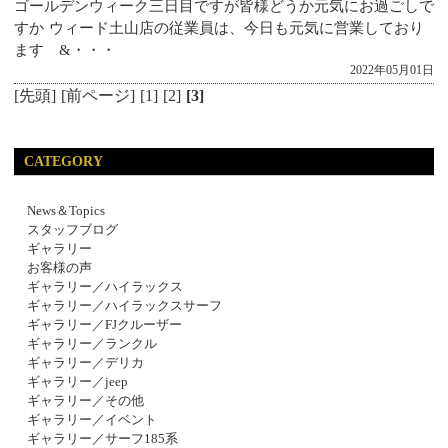
ゴールデンウィーク三日目ですが皆様どうか元気にお過ごしで
すか ウィード土山店の従業員は、今日も元気に営業しており
ます &・・・
2022年05月01日
[先頭]
[前ページ]
[1]
[2]
[3]
CATEGORY
News＆Topics
スタッフブログ
ギャラリー
お客様の声
ギャラリー／ハイラックス
ギャラリー／ハイラックスサーフ
ギャラリー／FJクルーザー
ギャラリー／ランクル
ギャラリー／デリカ
ギャラリー／jeep
ギャラリー／その他
ギャラリー／イベント
ギャラリー／サーフ185系