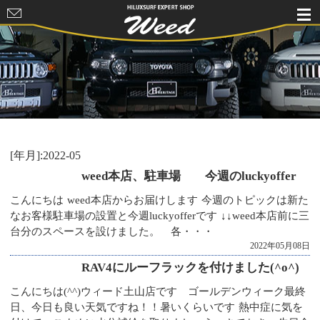
HILUXSURF
EXPERT
SHOP Weed
[年月]:2022-05
weed本店、駐車場 今週のluckyoffer
こんにちは weed本店からお届けします 今週のトピックは新た
なお客様駐車場の設置と今週luckyofferです ↓↓weed本店前に三
台分のスペースを設けました。 各・・・
2022年05月08日
RAV4にルーフラックを付けました(^o^)
こんにちは(^^)ウィード土山店です ゴールデンウィーク最終
日、今日も良い天気ですね！！暑いくらいです 熱中症に気を