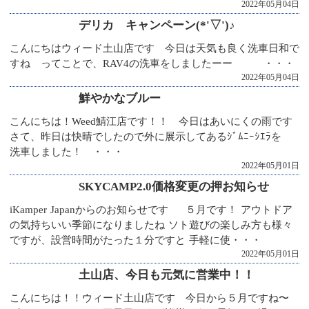
2022年05月04日
デリカ キャンペーン(*'▽')♪
こんにちはウィード土山店です 今日は天気も良く洗車日和で
すね ってことで、RAV4の洗車をしましたーー ・・・
2022年05月04日
鮮やかなブルー
こんにちは！Weed鯖江店です！！ 今日はあいにくの雨です
さて、昨日は快晴でしたので外に展示してあるｼﾞﾑﾆｰｼｴﾗを
洗車しました！ ・・・
2022年05月01日
SKYCAMP2.0価格変更の押お知らせ
iKamper Japanからのお知らせです ５月です！ アウトドア
の気持ちいい季節になりましたね ソト遊びの楽しみ方も様々
ですが、設営時間がたった１分ですと 手軽に使・・・
2022年05月01日
土山店、今日も元気に営業中！！
こんにちは！！ウィード土山店です 今日から５月ですね〜