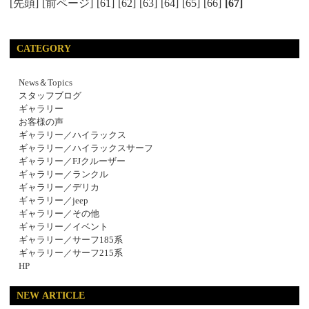
[先頭]
[前ページ]
[61]
[62]
[63]
[64]
[65]
[66]
[67]
CATEGORY
News＆Topics
スタッフブログ
ギャラリー
お客様の声
ギャラリー／ハイラックス
ギャラリー／ハイラックスサーフ
ギャラリー／FJクルーザー
ギャラリー／ランクル
ギャラリー／デリカ
ギャラリー／jeep
ギャラリー／その他
ギャラリー／イベント
ギャラリー／サーフ185系
ギャラリー／サーフ215系
HP
NEW ARTICLE