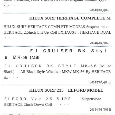
7.5・・・
2014年04月07日
HILUX SURF HERITAGE COMPLETE M
HILUX SURF HERITAGE COMPLETE MODELS Suspencion：
HERITAGE 2.5inch Lift Up Coil EXHAUST：HERITAGE DUAL
・・・
2014年04月07日
ＦＪ ＣＲＵＩＳＥＲ ＢＫ Ｓｔｙｌ
ｅ ＭＫ-56（Mill
ＦＪ ＣＲＵＩＳＥＲ ＢＫ ＳＴＹＬＥ ＭＫ‐５６（Milled
Black） All Black Style Wheels：MKW MK-56 By HERITAGE
siz・・・
2014年04月05日
HILUX SURF 215 ELFORD MODEL
ＥＬＦＯＲＤ Ｖｅｒ 215 ＳＵＲＦ Suspension:
HERITAGE 2inch Down Coil ・・・
2014年03月03日