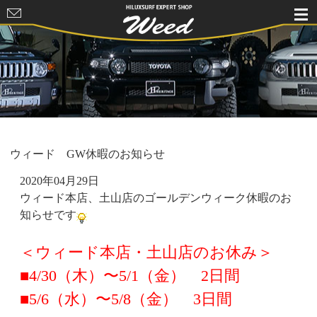
HILUXSURF
EXPERT
SHOP Weed
ウィード GW休暇のお知らせ
2020年04月29日
ウィード本店、土山店のゴールデンウィーク休暇のお
知らせです
＜ウィード本店・土山店のお休み＞
■4/30（木）〜5/1（金） 2日間
■5/6（水）〜5/8（金） 3日間