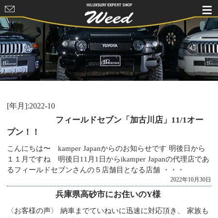
HILUXSURF
EXPERT
SHOP Weed
[年月]:2022-10
フィールドセブン「加古川店」11/1オー
プン！！
こんにちは〜 kamper Japanからのお知らせです 明後日から
１１月ですね 明後日11月1日からikamper Japanの代理店であ
るフィールドセブンさんの５店舗目となる店舗 ・・・
2022年10月30日
兵庫県高砂市にお住いのY様
〈お客様の声〉 納車までていねいに迅速に対応頂き、 家族も