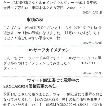
た〜 4RUNNERスタイル★インジウムグレー 平成１３年式
走行１７万キロ 車両本体２８８万円 &nbs・・・
2022年10月21日
収穫の秋
こんばんは Weed本店でございます もう10月中旬ですね 最
近はすっかり秋の気候になりました。 肌寒いのですが、ちょ
うどよく過ごしやすい季節です 秋・・・
2022年10月20日
185サーフ★イメチェン
こんにちは〜 ウィード本店です！！ 185サーフにタコマ風
グリルをつけてイメチェンしてみました〜 TOYOTA
グ・・・
2022年10月17日
ウィード鯖江店にて展示中の
SKYCAMP2.0価格変更のお知
前回お伝えさせて頂きました、ウィード鯖江店にて展示をおこ
なっておりました 【SKYCAMP2.0 黒】の販売価格を変更さ
せていただきました！！ 価格は￥380,000円（税込） ※定価