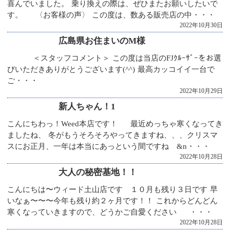
喜んでいました。 乗り換えの際は、ぜひまたお願いしたいで
す。 〈お客様の声〉 この度は、数ある販売店の中・・・
2022年10月30日
広島県お住まいのM様
＜スタッフコメント＞ この度は当店のFJｸﾙｰｻﾞｰをお選
びいただきありがとうございます(^^) 最高カッコイイ一台で
ご・・・
2022年10月29日
新人ちゃん！1
こんにちわっ！Weed本店です！ 最近めっちゃ寒くなってき
ましたね、 冬がもうそろそろやってきますね、、、クリスマ
スにお正月、一年は本当にあっという間ですね &n・・・
2022年10月28日
大人の秘密基地！！
こんにちは〜ウィード土山店です １０月も残り３日です 早
いなぁ〜〜〜今年も残り約２ヶ月です！！ これからどんどん
寒くなっていきますので、どうかご自愛ください ・・・
2022年10月28日