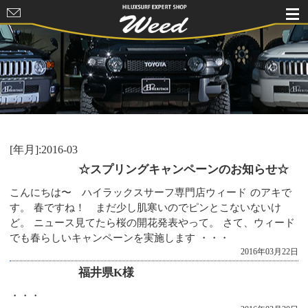
HILUXSURF
EXPERT
SHOP Weed
[年月]:2016-03
☆スプリングキャンペーンのお知らせ☆
こんにちは〜 ハイラックスサーフ専門店ウィード のアキで
す。 春ですね！ まだ少し肌寒いのでピンとこないないけ
ど。 ニュース見てたら桜の開花発表やって。 さて、ウィード
でも春らしいキャンペーンを実施します ・・・
2016年03月22日
福井県K様
・・・