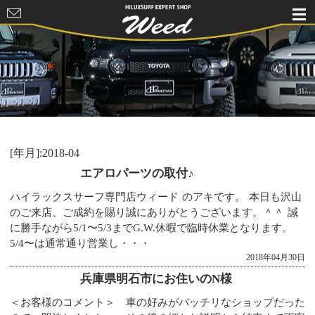
HILUXSURF
EXPERT
SHOP Weed
[年月]:2018-04
エアロパーツの取付♪
ハイラックスサーフ専門店ウィード のアキです。 本日も沢山
のご来店、ご成約を賜り誠にありがとうございます。＾＾ 誠
に勝手ながら5/1〜5/3までG.W.休暇で臨時休業となります。
5/4〜は通常通り営業し・・・
2018年04月30日
兵庫県明石市にお住いのN様
＜お客様のコメント＞ 車の好みがバッチリなショップだった