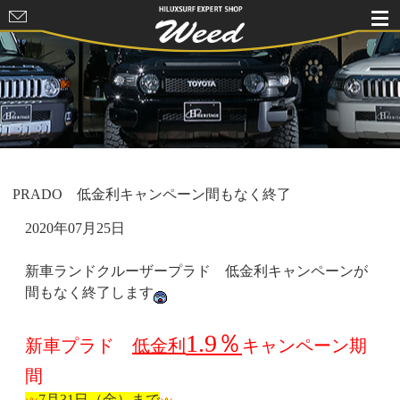
HILUXSURF
EXPERT
SHOP Weed
PRADO 低金利キャンペーン間もなく終了
2020年07月25日
新車ランドクルーザープラド 低金利キャンペーンが
間もなく終了します
1.9％
新車プラド
低金利
キャンペーン期
間
7月31日（金）まで