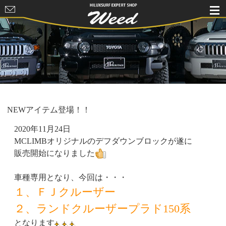
HILUXSURF
EXPERT
SHOP Weed
NEWアイテム登場！！
2020年11月24日
MCLIMBオリジナルのデフダウンブロックが遂に
販売開始になりました
車種専用となり、今回は・・・
１、ＦＪクルーザー
２、ランドクルーザープラド150系
となります