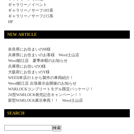
ギャラリー／イベント
ギャラリー／サーフ185系
ギャラリー／サーフ215系
HP
NEW ARTICLE
奈良県にお住まいのM様
兵庫県にお住まいのお客様 Weed土山店
Weed鯖江店 夏季休暇のお知らせ
兵庫県にお住いのO様
大阪府にお住まいのY様
WEED本店の１から製作の車両紹介！
Weed鯖江店 出張展示会開催のお知らせ
WARLOCKコンプリートモデル限定パッケージ！
26型WARLOCK発売記念キャンペーン！！
新型WARLOCK展示車両！！ Weed土山店
SEARCH