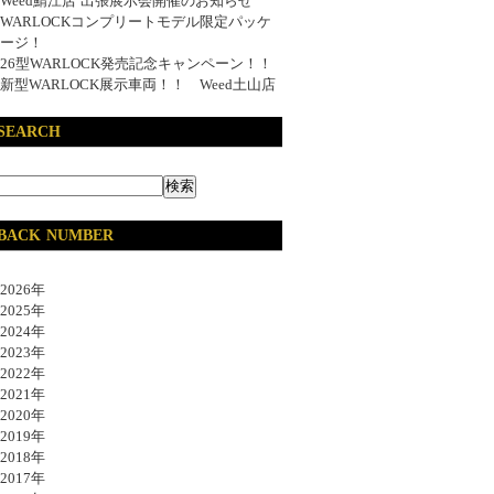
Weed鯖江店 出張展示会開催のお知らせ
WARLOCKコンプリートモデル限定パッケ
ージ！
26型WARLOCK発売記念キャンペーン！！
新型WARLOCK展示車両！！ Weed土山店
SEARCH
BACK NUMBER
026年
025年
024年
023年
022年
021年
020年
019年
018年
017年