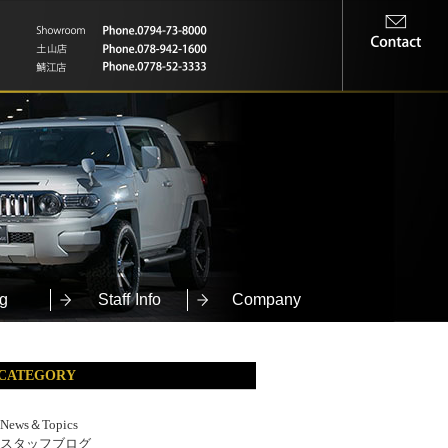
g
Staff Info
Company
CATEGORY
News＆Topics
スタッフブログ