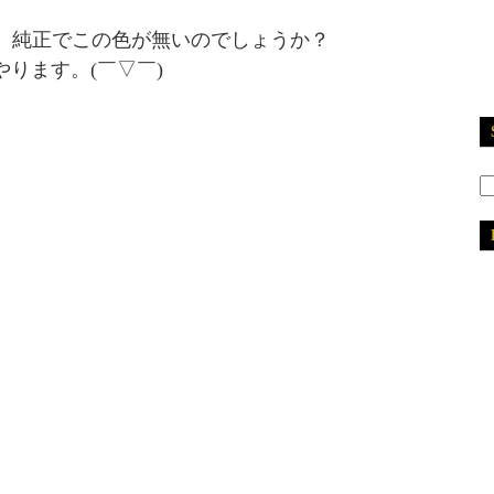
純正でこの色が無いのでしょうか？
ります。(￣▽￣)
2
2
2
2
2
2
2
2
2
2