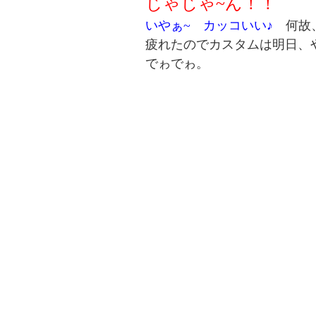
じゃじゃ~ん！！
いやぁ~ カッコいい♪
何故、
疲れたのでカスタムは明日、や
でゎでゎ。