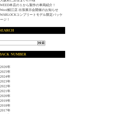
大阪府にお住まいのY様
WEED本店の１から製作の車両紹介！
Weed鯖江店 出張展示会開催のお知らせ
WARLOCKコンプリートモデル限定パッケ
ージ！
SEARCH
BACK NUMBER
026年
025年
024年
023年
022年
021年
020年
019年
018年
017年