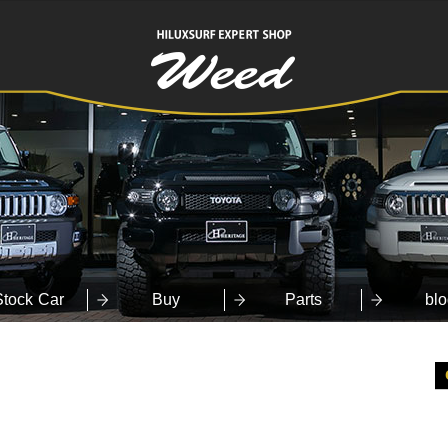
HILUXSURF
EXPERT SHOP
Weed
Stock Car
Buy
Parts
blo