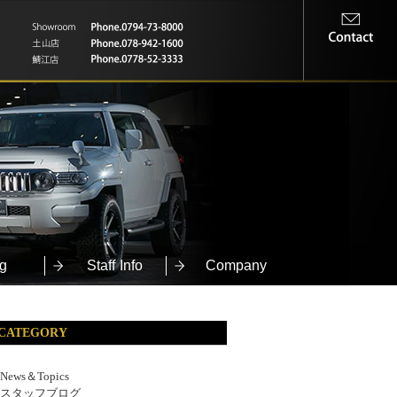
g
Staff Info
Company
CATEGORY
News＆Topics
スタッフブログ