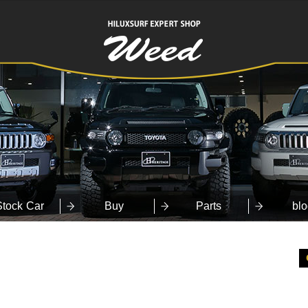
HILUXSURF
EXPERT SHOP
Weed
Stock Car
Buy
Parts
blo