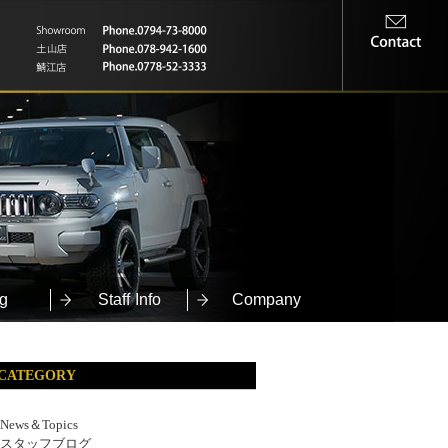
g
Staff Info
Company
CATEGORY
News＆Topics
スタッフブログ