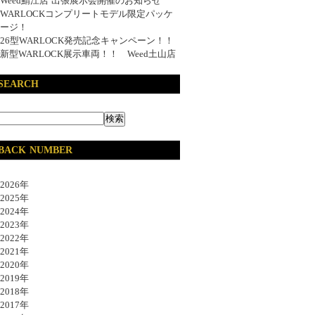
Weed鯖江店 出張展示会開催のお知らせ
WARLOCKコンプリートモデル限定パッケ
ージ！
26型WARLOCK発売記念キャンペーン！！
新型WARLOCK展示車両！！ Weed土山店
SEARCH
BACK NUMBER
026年
025年
024年
023年
022年
021年
020年
019年
018年
017年