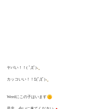
ヤバい！！( ﾟДﾟ)
カッコいい！！Σ(ﾟДﾟ)
Weedにこの子はいます
是非、会いに来てください