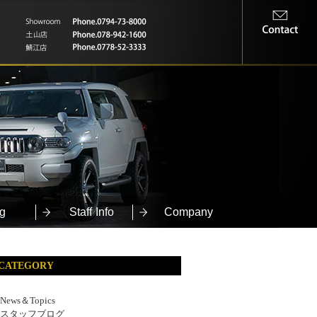
g
Staff Info
Company
CATEGORY
News＆Topics
スタッフブログ