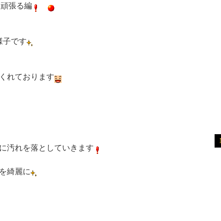
ー頑張る編
様子です
くれております
に汚れを落としていきます
を綺麗に