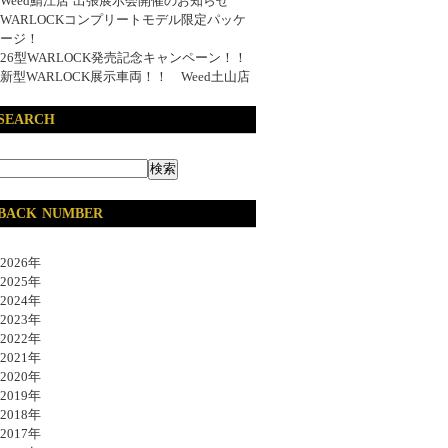
Weed鯖江店 出張展示会開催のお知らせ
WARLOCKコンプリートモデル限定パッケ
ージ！
26型WARLOCK発売記念キャンペーン！！
新型WARLOCK展示車両！！ Weed土山店
SEARCH
BACK NUMBER
026年
025年
024年
023年
022年
021年
020年
019年
018年
017年