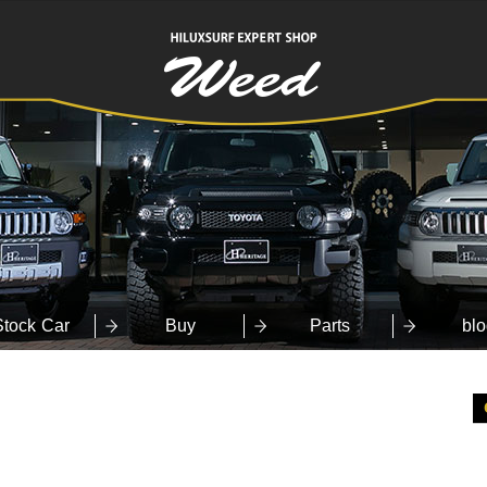
HILUXSURF
EXPERT SHOP
Weed
Stock Car
Buy
Parts
blo