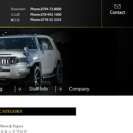
g
Staff Info
Company
CATEGORY
News＆Topics
スタッフブログ