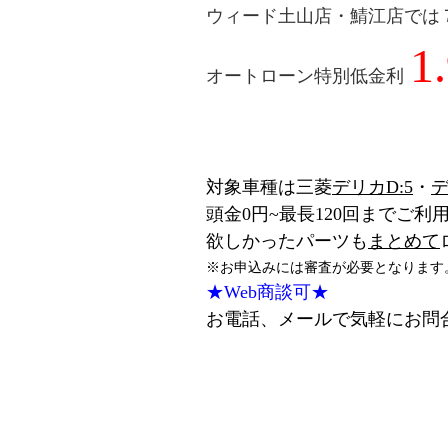
ウィード土山店・鯖江店では７
1
オートローン特別低金利
対象車種は三菱
デリカD:5
・
頭金0円~最長120回までご利
欲しかったパーツも
まとめて
※お申込みには審査が必要となります
★Web商談可★
お電話、メールで気軽にお問