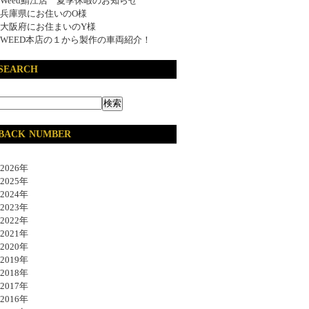
Weed鯖江店 夏季休暇のお知らせ
兵庫県にお住いのO様
大阪府にお住まいのY様
WEED本店の１から製作の車両紹介！
SEARCH
BACK NUMBER
026年
025年
024年
023年
022年
021年
020年
019年
018年
017年
016年