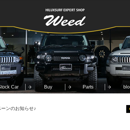
HILUXSURF
EXPERT SHOP
Weed
Stock Car
Buy
Parts
blo
ペーンのお知らせ♪