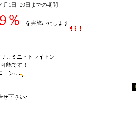
月1日~29日までの期間、
.9％
を実施いたします
デリカミニ
・
トライトン
用可能です！
ローンに
。
合せ下さい♪