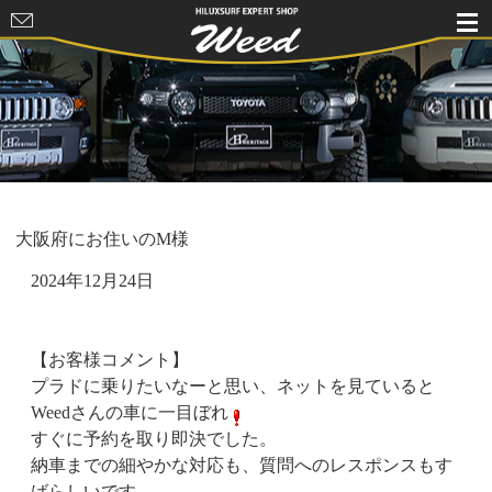
HILUXSURF
EXPERT
SHOP Weed
大阪府にお住いのM様
2024年12月24日
【お客様コメント】
プラドに乗りたいなーと思い、ネットを見ていると
Weedさんの車に一目ぼれ
すぐに予約を取り即決でした。
納車までの細やかな対応も、質問へのレスポンスもす
ばらしいです。