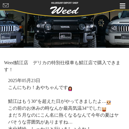
HILUXSURF
EXPERT
SHOP Weed
Weed鯖江店 デリカの特別仕様車も鯖江店で購入できま
す！
2025年05月23日
こんにちわ！あやちゃんです
鯖江はもう30°を超えた日がやってきましたよ…
この前のお休みの時なんか最高気温34°でした
まだ５月なのにこん名に熱くなるなんて今年の夏はヤ
バそうな雰囲気がありますね…
水分補給、しっかりと行いましょうね！