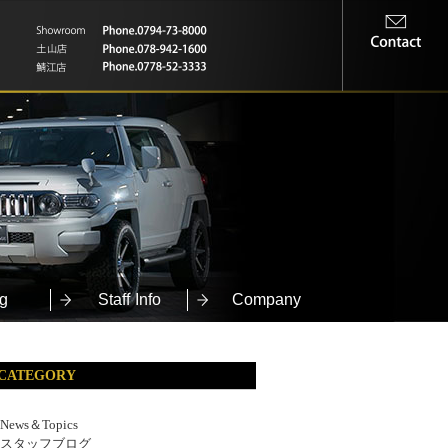
g
Staff Info
Company
CATEGORY
News＆Topics
スタッフブログ