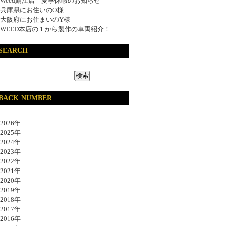
Weed鯖江店 夏季休暇のお知らせ
兵庫県にお住いのO様
大阪府にお住まいのY様
WEED本店の１から製作の車両紹介！
SEARCH
BACK NUMBER
026年
025年
024年
023年
022年
021年
020年
019年
018年
017年
016年