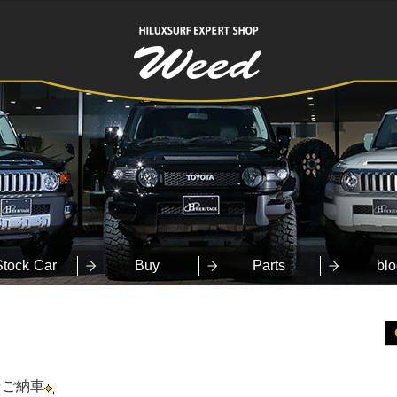
HILUXSURF
EXPERT SHOP
Weed
Stock Car
Buy
Parts
blo
ンご納車