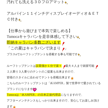
汚れても洗える３Ｄフロアマット
アルパイン１１インチディスプレイオーディオ＆ＥＴ
Ｃ付き
【仕事から遊びまで本気で楽しめる】
Tumocaキャラバンを是非体感して下さい
即納キャラバン多数ございます
「この夏はキャラバンで決まり
」
プラスαでルーフトップテントを搭載する事も可能です
ルーフトップテントは
設置僅か１分で楽々
最大４人まで就寝可能
２人乗り３人乗りのテントのご提案も出来ますので、
皆様のスタイルに合わせてテントを搭載出来ます
こちらのルーフトップテントは
「iKAMPER」
製で世界中で愛されている
ブランドになります
Tumocaは「iKAMPER」の日本正規代理店
になりますので、
アフターメンテナンスもしっかり出来ますので、安心してお楽しみ頂け
ます