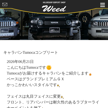
HILUXSURF
EXPERT
SHOP Weed
キャラバンTumocaコンプリート
2026年06月21日
こんにちはTumocaです
Tumocaがお届けするキャラバンをご紹介します
ベースはグランドプレミアムＧＸ
かっこかわいいスタイルです
フェイスは丸目フェイスに変更
フロント、リアバンパーは耐久性のあるラプターライ
ナーペイントを施工